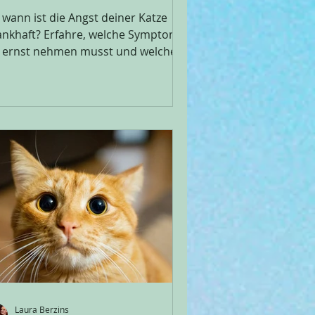
 wann ist die Angst deiner Katze
ankhaft? Erfahre, welche Symptome
 ernst nehmen musst und welche 5
hler das Trauma deiner Katze
bewusst verschlimmern.
Laura Berzins