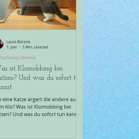
cht. Sie versucht ihr System am
ufen zu erhalten. A
Laura Berzins
1. Juni
5 Min. Lesezeit
rhaltensprobleme
s ist Klomobbing bei
tzen? Und was du sofort tun
nnst
e eine Katze ärgert die andere auf
m Klo? Was ist Klomobbing bei
tzen? Und was du sofort tun kannst,
fährst du in diesem Blog Beitrag von
ura Berzins
atzenverhaltensberaterin und