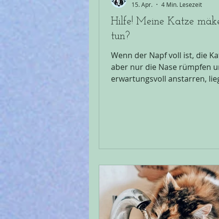
15. Apr.
4 Min. Lesezeit
Hilfe! Meine Katze mäke
tun?
Wenn der Napf voll ist, die K
aber nur die Nase rümpfen u
erwartungsvoll anstarren, lie
Nerven blank. Bevor du die z
Sorte öffnest, lass uns eines 
Katzen sind keine Feinschmec
Wenn eine Katze mäkelt, ist d
Schicksal, sondern ein Zusta
wir analysieren und abstelle
Warum die Verpackung eine
Unterschied macht Ist dir sc
aufgefallen, dass deine Katze
aus den kleinen Beutelchen f
als aus der Dose, obw