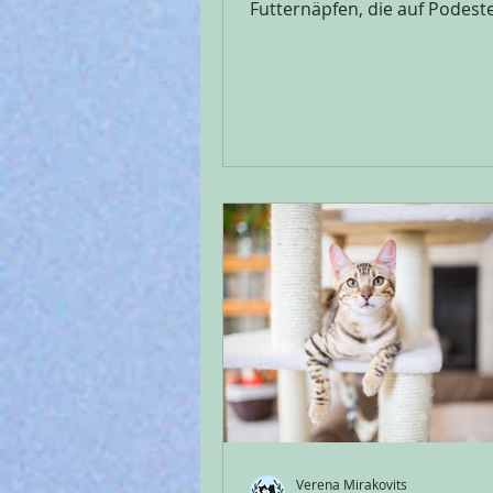
Futternäpfen, die auf Podest
oder direkt in erhöhte Gestel
eingebaut sind. Oft wird dabe
einer besseren Verdauung od
Schonung der Gelenke gewor
Was steckt wirklich dahinter 
sinnvoll sind erhöhte Näpfe w
Erhöhte Futternäpfe für Katz
brauchen sie das? Katzen sin
Lauerjäger, die ihre Beute in
am Boden fressen. Ihr gesam
Körper ist darauf ausgelegt, i
Verena Mirakovits