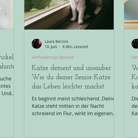
e
auf ein Minimum reduzierst. Genau
ni
n. Viele
hier müssen wir ansetzen. Hey,
la
Laura Berzins
10. Juni
6 Min. Lesezeit
ickelt"
Verhaltensprobleme
Ve
ahinter?
Katze dement und unsauber:
Wa
Wie du deiner Senior-Katze
Ka
Suche
untes
das Leben leichter machst
ka
. Und
Es beginnt meist schleichend. Deine
Di
Katze steht mitten in der Nacht
de
er "Von
schreiend im Flur, wirkt im eigenen
Ka
ingt
Zuhause plötzlich desorientiert und
er
Satz
starrt minutenlang die Wand an. Und
La
dann passiert es, dass, was dich an
(K
enau