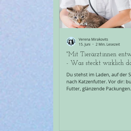
Katzentransportbox für dein
individuellen Katzen zu wähle
Halter:innen greifen
Verena Mirakovits
15. Juni
2 Min. Lesezeit
"Mit Tierärzt:innen entw
- Was steckt wirklich d
Du stehst im Laden, auf der 
nach Katzenfutter. Vor dir: b
Futter, glänzende Packungen
darauf dieser eine Satz: "Von
Tierärzt:innen entwickelt" od
Tierärzt:innen empfohlen". Kl
vielversprechend, oder? Der 
suggeriert, dass jemand mit
medizinischem Fachwissen g