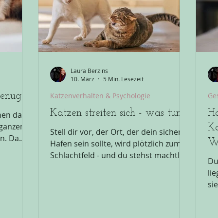
Ta
üb
da
Laura Berzins
10. März
5 Min. Lesezeit
genug?
Katzenverhalten & Psychologie
Ge
Katzen streiten sich - was tun?
Ha
nen das:
 ganzen
Ka
Stell dir vor, der Ort, der dein sicherer
n. Da
Wa
Hafen sein sollte, wird plötzlich zum
trinken
Schlachtfeld - und du stehst machtlos
de
Du
zwischen den Fronten deiner Katzen.
li
Wenn Fauchen, Knurren und
si
mit genau
fliegendes Fell sowie ständige
Pf
na und in
Verfolgungsjagden euren Frieden und
Kö
warum
eure Ruhe rauben, ist es höchste Zeit