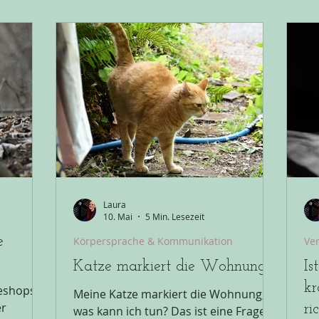
deine Grenzen bringt: Die Couch, das
Gr
n
Sofa, der Teppich ist nass. Wenn deine
Kl
eutet das
Katze dement und unsauber wird
Me
schützten
bricht euer gewohntes System, dass
wi
 vorab:
vermutlich jahrelang funktionierte,
er
wickelt"
zusammen. Du weißt, dein Tier ist alt,
da
doch der Schlafmangel, der Stress,
Kl
der Uringeruch g
Un
Pi
Laura
10. Mai
5 Min. Lesezeit
e
Körpersprache & Kommunikation
Ve
Katze markiert die Wohnung
Is
kr
eshops
Meine Katze markiert die Wohnung,
er
ri
was kann ich tun? Das ist eine Frage,