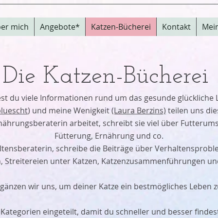
er mich
Angebote*
Katzen-Bücherei
Kontakt
Mei
Die Katzen-Bücherei
est du viele Informationen rund um das gesunde glückliche
pluescht
) und meine Wenigkeit
(Laura Berzins)
teilen uns di
hrungsberaterin arbeitet, schreibt sie viel über Futterums
Fütterung, Ernährung und co.
altensberaterin, schreibe die Beiträge über Verhaltenspro
n, Streitereien unter Katzen, Katzenzusammenführungen un
gänzen wir uns, um deiner Katze ein bestmögliches Leben z
r Kategorien eingeteilt, damit du schneller und besser find