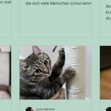
en stehen
die sich viele Menschen schon einmal
Ab
le
gestellt haben. Doch bevor wir uns an
kr
i mit
die Lösungen setzen können, müssen
du
er einer
wir verstehen, aus welchen Gründen
Fe
ben.
unsere Katzen das tun. Denn
un
und wie
ansonsten probieren wir wahllos
irklich?
irgendwelche Tipps und Tricks aus,
en -
kommen aber nicht zum gewünschten
d
Ergebnis und die Markiererei bleibt
 der Natur
weiterhin bestehen. Für viele
ter
Menschen deshalb ein Grund ihre
n einer
Katzen ins Tierheim abzugeben, doch
Laura Berzins