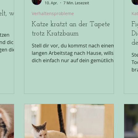
10. Apr.
7 Min. Lesezeit
lt, was
Verhaltensprobleme
Ka
Katze kratzt an der Tapete
Fi
trotz Kratzbaum
Di
atzen
nd dich
de
Stell dir vor, du kommst nach einem
gen die
langen Arbeitstag nach Hause, willst
Ste
ehnte
dich einfach nur auf dein gemütliches
To
klären:
Sofa fallen lassen und dein Blick fällt
brav un
ker.
direkt auf die nächste zerfledderte
und
as kein
Ecke im Flur. Deine Katze kratzt schon
Ve
nd, den
wieder an die Tapete oder an das
Fig
n können.
teurem schöne Sofa. Du fühlst dich in
Üb
n
deinen eigenen vier Wänden machtlos
We
hon mal
gegen die Zerstörungswut deines
st
n lieber
Lieblings. Es ist frustrierend, es ist
ra
ressen
teuer und es zehrt an der Bindung zu
Fig
deiner Miez. Wenn deine Katze an der
Üb