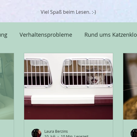
Viel Spaß beim Lesen. :-)
ung
Verhaltensprobleme
Rund ums Katzenklo
Katzenverhalten & Psychologie
Körpersprach
Laura Berzins
10. Juli
10 Min. Lesezeit