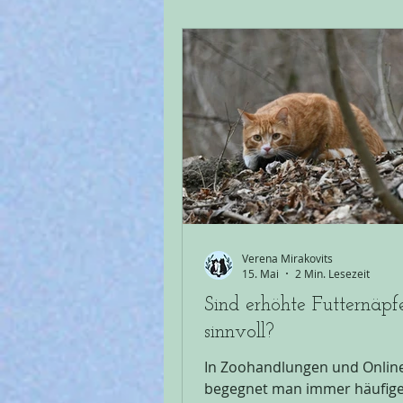
dieses Futter für deine Katze
konzipiert hat. Aber was bed
eigentlich wirklich? Keine ge
Begriffe Der wichtigste Punkt
Weder "Mit Tierärzt:innen ent
no
Verena Mirakovits
15. Mai
2 Min. Lesezeit
Sind erhöhte Futternäpf
sinnvoll?
In Zoohandlungen und Onlin
begegnet man immer häufig