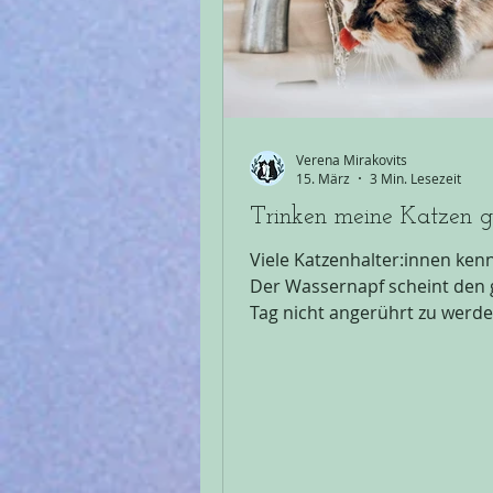
Verena Mirakovits
15. März
3 Min. Lesezeit
Trinken meine Katzen 
Viele Katzenhalter:innen ken
Der Wassernapf scheint den
Tag nicht angerührt zu werde
stellt sich schnell die Frage: 
meine Katzen genug? Als
Katzenernährungsberaterin
beschäftige ich mich täglich 
solchen Fragen. Ich bin Vere
diesem Beitrag erkläre ich, 