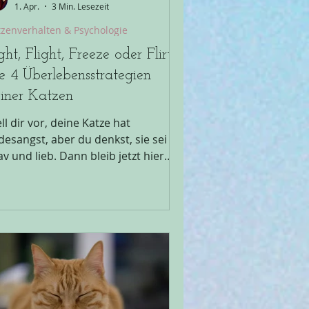
1. Apr.
3 Min. Lesezeit
tzenverhalten & Psychologie
ght, Flight, Freeze oder Flirt:
e 4 Überlebensstrategien
iner Katzen
ll dir vor, deine Katze hat
desangst, aber du denkst, sie sei so
d lieb. Dann bleib jetzt hier
 lies über die 4 F's in der
rhaltenspsychologie deiner Katzen.
ht, Flight, Freeze oder Flirt: Die 4
erlebensstrategien deiner Katzen
nn Katzen unter extremen Stress
ehen, schaltet ihr Kopf um. Das
tionale Denken wird blockiert und
ht, Flight, Freeze oder Flirt: Die 4
erlebensstrategien deiner Katzen