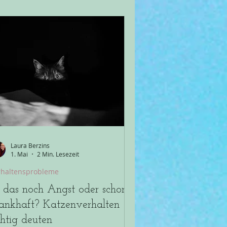
ünderin von Lauras Pfötchen).
omobbing kennen viele Menschen in
hrkatzenhaushalten. Doch wenige
ssen, was das genau ist, wie es zu
kennen ist und wie man effektiv
gegen steuern kann. Denn klar ist:
omobbing führt häufig zu
sauberkeit bei Katzen. Also dem
nkeln und Koten
Laura Berzins
1. Mai
2 Min. Lesezeit
rhaltensprobleme
t das noch Angst oder schon
ankhaft? Katzenverhalten
chtig deuten