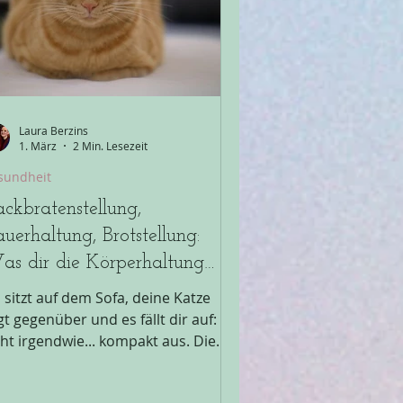
ernimmt. Als Halter:in ist es wichtig,
ss du
Laura Berzins
1. März
2 Min. Lesezeit
sundheit
ckbratenstellung,
uerhaltung, Brotstellung:
s dir die Körperhaltung
iner Katze wirklich verrät
 sitzt auf dem Sofa, deine Katze
egt gegenüber und es fällt dir auf: Sie
eht irgendwie... kompakt aus. Die
oten sind komplett unter den
rper gezogen, der Rücken wirkt