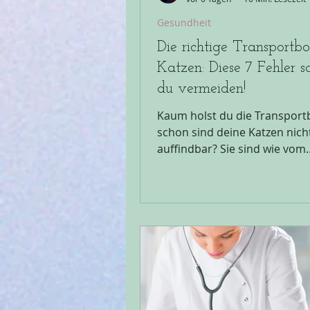
Gesundheit
Die richtige Transportbo
Katzen: Diese 7 Fehler so
du vermeiden!
Kaum holst du die Transport
schon sind deine Katzen nic
auffindbar? Sie sind wie vom
Erdboden verschluckt. Du we
sofort, du musst deine Katze
hintersten Ecke holen um sie 
Transportbox zu packen. Im
schlimmsten Fall endet es mi
Fauchen, Knurren, Kratzern 
sogar einem Biss. Doch damit 
Schluss! Es beginnt damit, ü
erstmal die richtige