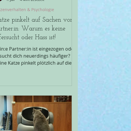
tzenverhalten & Psychologie
tze pinkelt auf Sachen von
rtner:in: Warum es keine
fersucht oder Hass ist!
in:e Partner:in ist eingezogen oder
sucht dich neuerdings häufiger?
ine Katze pinkelt plötzlich auf die
amotten von der Person oder in die
huhe? Oder pinkelt sie auf die
ttseite, wo dein:e Partner:in schläft?
in Lebensmensch fühlt sich
gelehnt und du hast ein schlechtes
wissen, weil deine Katze
fensichtlich diese Person nicht mag?
ch ich kann dich beruhigen: Es ist
in Hass und sie protestiert auch