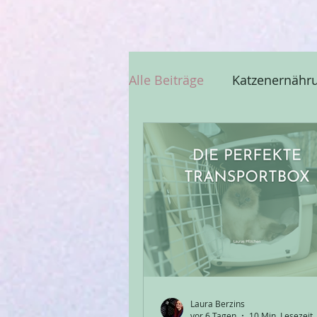
Alle Beiträge
Katzenernähr
Katzenzusammenführung
Pflege
Laura Berzins
vor 6 Tagen
10 Min. Lesezeit