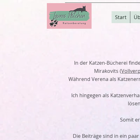
Start
Üb
In der Katzen-Bücherei find
Mirakovits (
Vollver
Während Verena als Katzenernä
Ich hingegen als Katzenverh
löse
Somit er
Die Beiträge sind in ein paa