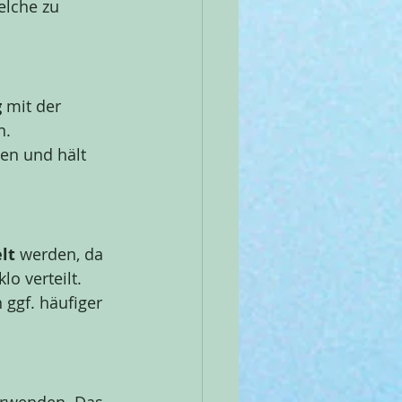
lche zu 
g
 mit der 
. 
en und hält 
lt
 werden, da 
o verteilt. 
 ggf. häufiger 