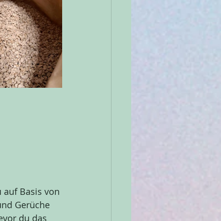
u
 auf Basis von 
 und Gerüche 
evor du das 