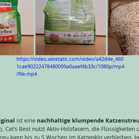
https://video.wixstatic.com/video/a42d4e_460
1cae90222478480099a0aaef4b33c/1080p/mp4
/file.mp4
iginal
 ist eine 
nachhaltige klumpende Katzenstre
n
. Cat's Best nutzt Aktiv-Holzfasern, die Flüssigkeiten
treu kann bis zu 5 Wochen im Katzenklo verbleiben, b