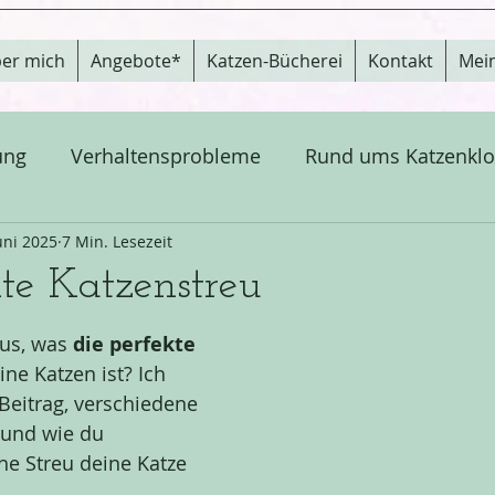
er mich
Angebote*
Katzen-Bücherei
Kontakt
Mei
ung
Verhaltensprobleme
Rund ums Katzenklo
menführung
uni 2025
7 Min. Lesezeit
Katzenverhalten & Psychologie
kte Katzenstreu
kation
Pflege
us, was 
die perfekte 
ine Katzen ist? Ich 
 Beitrag, verschiedene 
und wie du 
he Streu deine Katze 