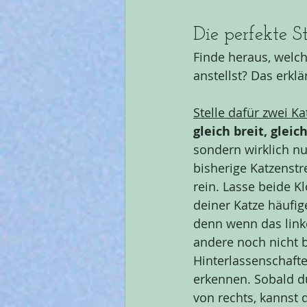
Die perfekte S
Finde heraus, welc
anstellst? Das erklär
Stelle dafür zwei K
gleich breit, gleic
sondern wirklich nu
bisherige Katzenst
rein. Lasse beide K
deiner Katze häufige
denn wenn das linke 
andere noch nicht b
Hinterlassenschaft
erkennen. Sobald du
von rechts, kannst 