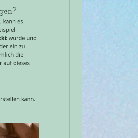
ögen?
, kann es 
ispiel 
kt 
wurde und 
er ein zu 
mlich die 
 auf dieses 
rstellen kann.