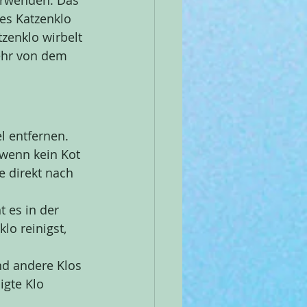
erwenden. Das 
es Katzenklo 
zenklo wirbelt 
ehr von dem 
l entfernen. 
 wenn kein Kot 
e direkt nach 
 es in der 
lo reinigst, 
nd andere Klos 
igte Klo 