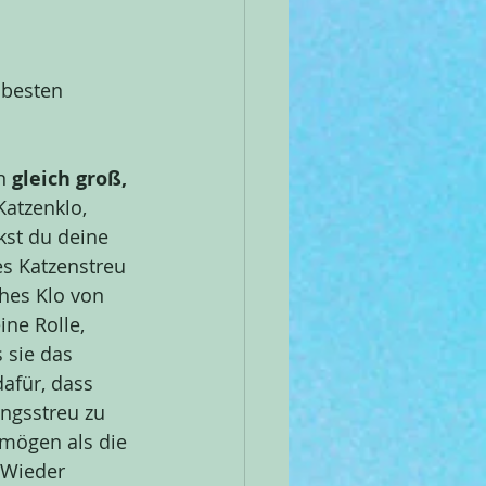
 besten 
n 
gleich groß, 
Katzenklo, 
kst du deine 
s Katzenstreu 
hes Klo von 
ine Rolle, 
 sie das 
afür, dass 
ngsstreu zu 
 mögen als die 
 Wieder 