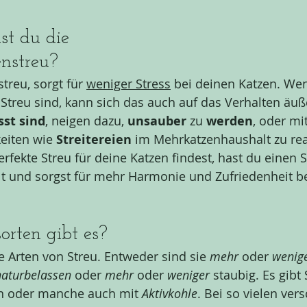
t du die 
enstreu?
treu, sorgt für 
weniger Stress
 bei deinen Katzen. Wen
 Streu sind, kann sich das auch auf das Verhalten äu
sst sind
, neigen dazu, 
unsauber 
zu 
werden
, oder mit
eiten wie 
Streitereien 
im Mehrkatzenhaushalt zu rea
rfekte Streu für deine Katzen findest, hast du einen S
t und sorgst für mehr Harmonie und Zufriedenheit be
orten gibt es?
e Arten von Streu. Entweder sind sie 
mehr
 oder 
wenig
naturbelassen 
oder 
mehr 
oder 
weniger 
staubig. Es gibt 
n oder manche auch mit 
Aktivkohle
. Bei so vielen ver