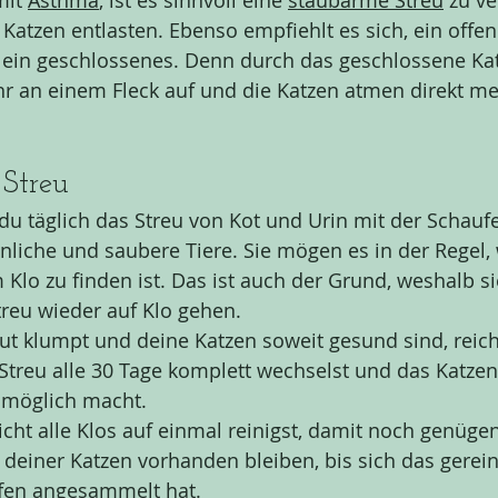
it 
Asthma
, ist es sinnvoll eine 
staubarme Streu
 zu v
Katzen entlasten. Ebenso empfiehlt es sich, ein offen
 ein geschlossenes. Denn durch das geschlossene Kat
r an einem Fleck auf und die Katzen atmen direkt m
 Streu
 du täglich das Streu von Kot und Urin mit der Schaufe
inliche und saubere Tiere. Sie mögen es in der Regel,
 Klo zu finden ist. Das ist auch der Grund, weshalb si
reu wieder auf Klo gehen. 
t klumpt und deine Katzen soweit gesund sind, reicht
Streu alle 30 Tage komplett wechselst und das Katzenk
 möglich macht. 
cht alle Klos auf einmal reinigst, damit noch genüge
 deiner Katzen vorhanden bleiben, bis sich das gerein
ffen angesammelt hat.