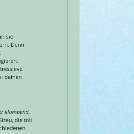
n sie 
ßern. Denn 
 
gieren. 
tresslevel 
i deinen 
er klumpend
, 
Streu, die mit 
schiedenen 