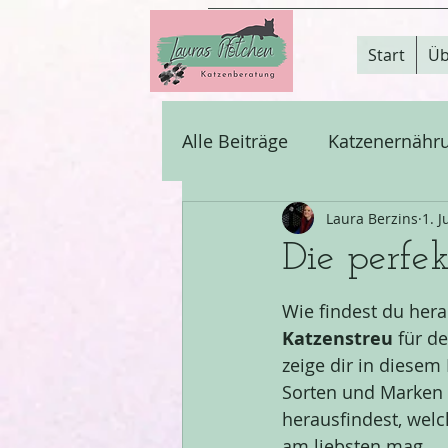
Start
Üb
Alle Beiträge
Katzenernähr
Training
Laura Berzins
Katzenzusam
1. J
Die perfe
Körpersprache & Kommuni
Wie findest du hera
Katzenstreu
 für de
zeige dir in diesem
Sorten und Marken 
herausfindest, welc
am liebsten mag.