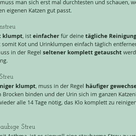
muss man sich erst mal durchtesten und schauen, we
en eigenen Katzen gut passt.
streu
t klumpt
, ist 
einfacher 
für deine 
tägliche Reinigun
 somit Kot und Urinklumpen einfach täglich entfernen
ss in der Regel 
seltener komplett getauscht
 werd
ang.
Streu
niger klumpt
, muss in der Regel 
häufiger gewechse
n Brocken binden und der Urin sich im ganzen Katzenkl
wieder alle 14 Tage nötig, das Klo komplett zu reinigen
aubige Streu