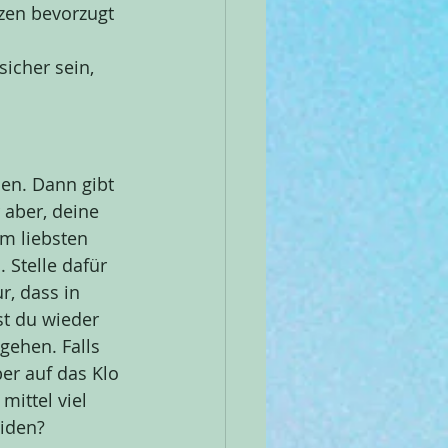
zen bevorzugt 
icher sein, 
en. Dann gibt 
aber, deine 
am liebsten 
Stelle dafür 
, dass in 
st du wieder 
gehen. Falls 
er auf das Klo 
ittel viel 
iden? 